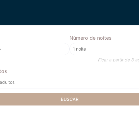
Número de noites
Ficar a partir de
8 a
tos
 adultos