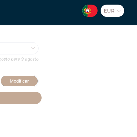
EUR
gosto
para
9 agosto
Modificar