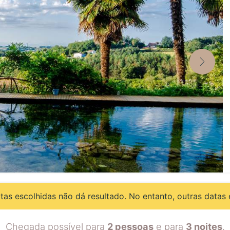
as escolhidas não dá resultado. No entanto, outras datas 
Chegada possível para
2 pessoas
e para
3 noites
.