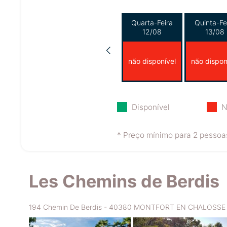
Quarta-Feira
Quinta-Fe
12/08
13/08
não disponível
não dispon
Disponível
N
* Preço mínimo para 2 pessoas
Les Chemins de Berdis
194 Chemin De Berdis - 40380 MONTFORT EN CHALOSSE