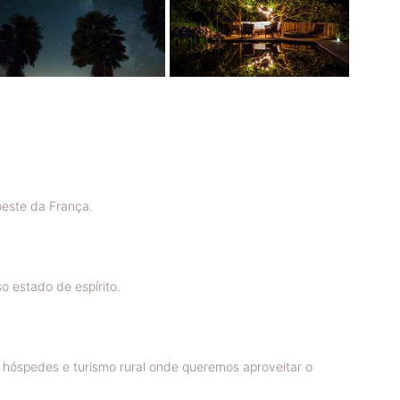
este da França.
 estado de espírito.
 hóspedes e turismo rural onde queremos aproveitar o