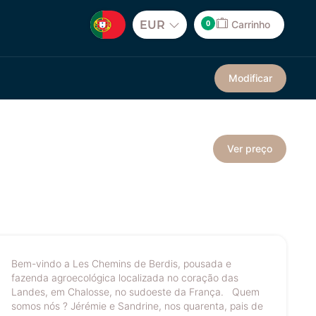
0
EUR
Carrinho
Modificar
Ver preço
Bem-vindo a Les Chemins de Berdis, pousada e
fazenda agroecológica localizada no coração das
Landes, em Chalosse, no sudoeste da França. Quem
somos nós ? Jérémie e Sandrine, nos quarenta, pais de