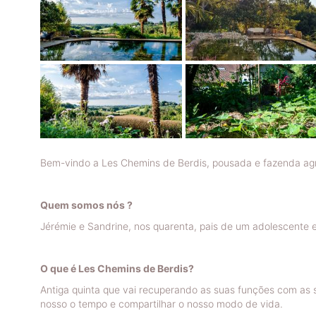
Bem-vindo a Les Chemins de Berdis, pousada e fazenda agr
Quem somos nós ?
Jérémie e Sandrine, nos quarenta, pais de um adolescente 
O que é Les Chemins de Berdis?
Antiga quinta que vai recuperando as suas funções com as 
nosso o tempo e compartilhar o nosso modo de vida.