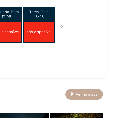
unda-Feira
Terça-Feira
17/08
18/08
 disponível
não disponível
Ver no mapa