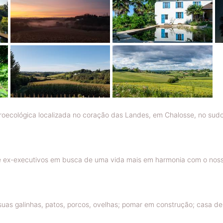
oecológica localizada no coração das Landes, em Chalosse, no sudo
e ex-executivos em busca de uma vida mais em harmonia com o nosso
suas galinhas, patos, porcos, ovelhas; pomar em construção; casa de