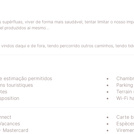
s supérfluas, viver de forma mais saudável, tentar limitar o nosso i
vel produzidos ai mesmo…
vindos daqui e de fora, tendo percorrido outros caminhos, tendo ti
e estimação permitidos
Chambr
ns touristiques
Parking
ôtes
Terrain
sposition
Wi-Fi ha
nect
Carte b
Vacances
Espèce
- Mastercard
Vireme