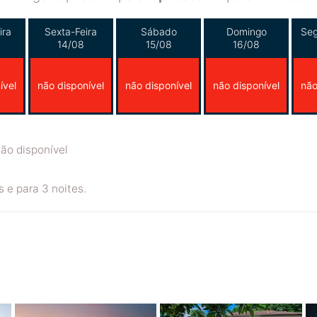
ira
Sexta-Feira
Sábado
Domingo
Seg
14/08
15/08
16/08
ível
não disponível
não disponível
não disponível
não
ão disponível
 e para 3 noites.