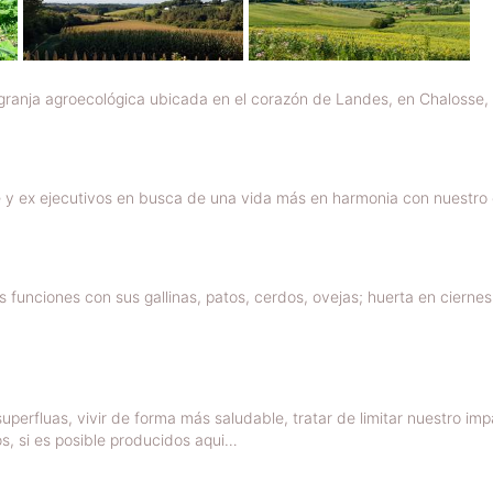
ranja agroecológica ubicada en el corazón de Landes, en Chalosse, e
 y ex ejecutivos en busca de una vida más en harmonia con nuestro
 funciones con sus gallinas, patos, cerdos, ovejas; huerta en ciern
uperfluas, vivir de forma más saludable, tratar de limitar nuestro imp
, si es posible producidos aqui…