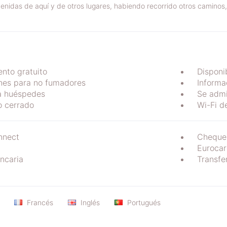
nidas de aquí y de otros lugares, habiendo recorrido otros caminos,
nto gratuito
Disponi
nes para no fumadores
Informac
a huéspedes
Se admi
o cerrado
Wi-Fi d
nect
Cheque
Eurocar
ancaria
Transfe
Francés
Inglés
Portugués