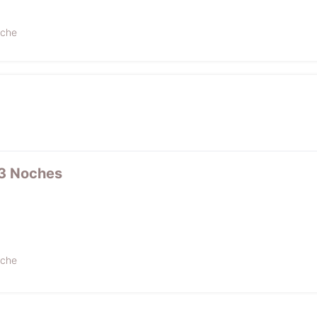
oche
 3 Noches
oche