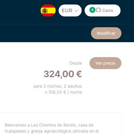
0
EUR
Carro
Modificar
Desde
Ver precio
324,00 €
para 3 noches, 2 adultos
o 108,00 € / noche
Bienvenido a Les Chemins de Berdis, casa de
huéspedes y granja agroecológica ubicada en el