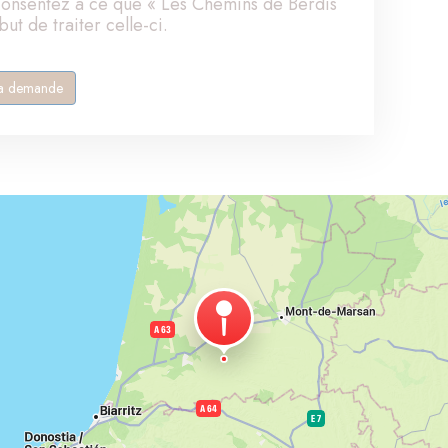
onsentez à ce que « Les Chemins de Berdis
ut de traiter celle-ci.